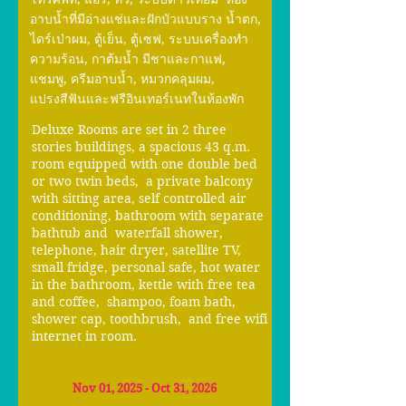
อาบน้ำที่มีอ่างแช่และฝักบัวแบบราง น้ำตก,
ไดร์เป่าผม, ตู้เย็น, ตู้เซฟ, ระบบเครื่องทำ
ความร้อน, กาต้มน้ำ มีชาและกาแฟ,
แชมพู, ครีมอาบน้ำ, หมวกคลุมผม,
แปรงสีฟันและฟรีอินเทอร์เนทในห้องพัก
Deluxe Rooms are set in 2 three
stories buildings, a spacious 43 q.m.
room equipped with one double bed
or two twin beds, a private balcony
with sitting area, self controlled air
conditioning, bathroom with separate
bathtub and waterfall shower,
telephone, hair dryer, satellite TV,
small fridge, personal safe, hot water
in the bathroom, kettle with free tea
and coffee, shampoo, foam bath,
shower cap, toothbrush, and free wifi
internet in room.
Nov 01, 2025 - Oct 31, 2026