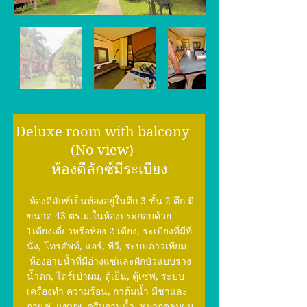
Deluxe room with balcony
(No view)
ห้องดีลักซ์มีระเบียง
ห้องดีลักซ์เป็นห้องอยู่ในตึก 3 ชั้น 2 ตึก มี
ขนาด 43 ตร.ม.ในห้องประกอบด้วย
1เตียงเดี่ยวหรือห้อง 2 เตียง, ระเบียงที่มีที่
นั่ง, โทรศัพท์, แอร์, ทีวี, ระบบดาวเทียม
ห้องอาบน้ำที่มีอ่างแช่และฝักบัวแบบราง
น้ำตก, ไดร์เป่าผม, ตู้เย็น, ตู้เซฟ, ระบบ
เครื่องทำ ความร้อน, กาต้มน้ำ มีชาและ
กาแฟ, แชมพู, ครีมอาบน้ำ, หมวกคลุมผม,