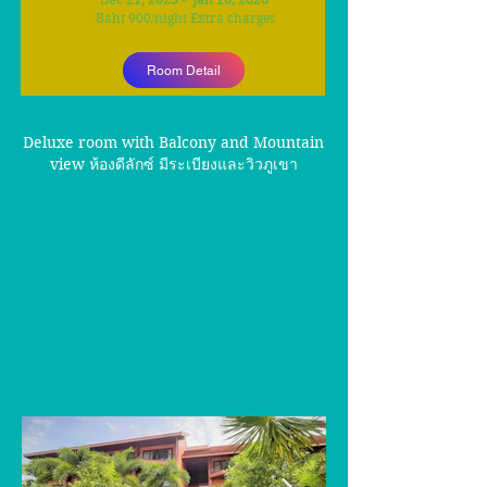
Dec
Baht 900
/
night Extra charges
Room Detail
Deluxe room with Balcony and Mountain
view ห้องดีลักซ์ มีระเบียงและวิวภูเขา