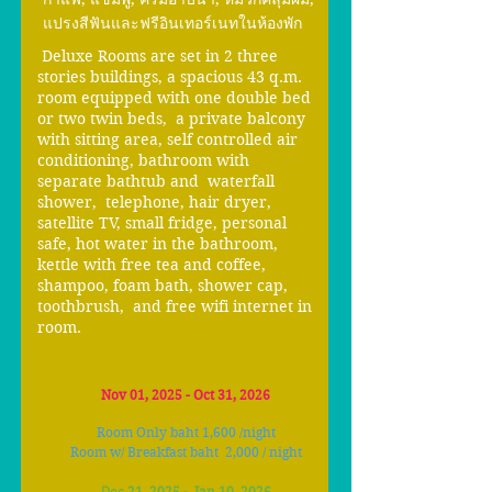
แปรงสีฟันและฟรีอินเทอร์เนทในห้องพัก
Deluxe Rooms are set in 2 three
stories buildings, a spacious 43 q.m.
room equipped with one double bed
or two twin beds, a private balcony
with sitting area, self controlled air
conditioning, bathroom with
separate bathtub and waterfall
shower, telephone, hair dryer,
satellite TV, small fridge, personal
safe, hot water in the bathroom,
kettle with free tea and coffee,
shampoo, foam bath, shower cap,
toothbrush, and free wifi internet in
room.
Nov 01, 2025 - Oct 31, 2026
Room Only baht
1,6
00 /night
Room w/ Breakfast baht 2,00
0 / night
21, 2025
- Jan 10, 2026