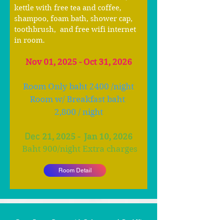
kettle with free tea and coffee,
shampoo, foam bath, shower cap,
toothbrush, and free wifi internet
in room.
Nov 01, 2025 - Oct 31, 2026
Room Only baht 24
00 /night
Room w/ Breakfast baht
2,80
0 / night
Dec
21, 2025
- Jan 10, 2026
Baht 900
/
night Extra charges
Room Detail