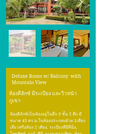
Deluxe Room w/ Balcony with
Mountain View
ห้องดีลักซ์ มีระเบียง และวิวหน้า
ภูเขา
ห้องดีลักซ์เป็นห้องอยู่ในตึก 3 ชั้น 2 ตึก มี
ขนาด 43 ตร.ม.ในห้องประกอบด้วย 1เตียง
เดี่ยวหรือห้อง 2 เตียง, ระเบียงที่มีที่นั่ง,
โทรศัพท์, แอร์, ทีวี, ระบบดาวเทียม ห้อง