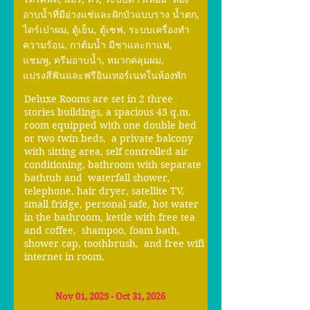
อาบน้ำที่มีอ่างแช่และฝักบัวแบบราง น้ำตก,
ไดร์เป่าผม, ตู้เย็น, ตู้เซฟ, ระบบเครื่องทำ
ความร้อน, กาต้มน้ำ มีชาและกาแฟ,
แชมพู, ครีมอาบน้ำ, หมวกคลุมผม,
แปรงสีฟันและฟรีอินเทอร์เนทในห้องพัก
Deluxe Rooms are set in 2 three
stories buildings, a spacious 43 q.m.
room equipped with one double bed
or two twin beds, a private balcony
with sitting area, self controlled air
conditioning, bathroom with separate
bathtub and waterfall shower,
telephone, hair dryer, satellite TV,
small fridge, personal safe, hot water
in the bathroom, kettle with free tea
and coffee, shampoo, foam bath,
shower cap, toothbrush, and free wifi
internet in room.
Nov 01, 2025 - Oct 31, 2026