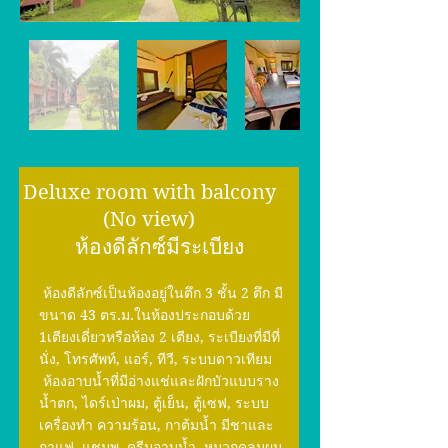
Deluxe room with balcony
(No view)
ห้องดีลักซ์มีระเบียง
ห้องดีลักซ์เป็นห้องอยู่ในตึก 3 ชั้น 2 ตึก มี
ขนาด 43 ตร.ม.ในห้องประกอบด้วย
1เตียงเดี่ยวหรือห้อง 2 เตียง, ระเบียงที่มีที่
นั่ง, โทรศัพท์, แอร์, ทีวี, ระบบดาวเทียม
ห้องอาบน้ำที่มีอ่างแช่และฝักบัวแบบราง
น้ำตก, ไดร์เป่าผม, ตู้เย็น, ตู้เซฟ, ระบบ
เครื่องทำ ความร้อน, กาต้มน้ำ มีชาและ
กาแฟ, แชมพู, ครีมอาบน้ำ, หมวกคลุมผม,