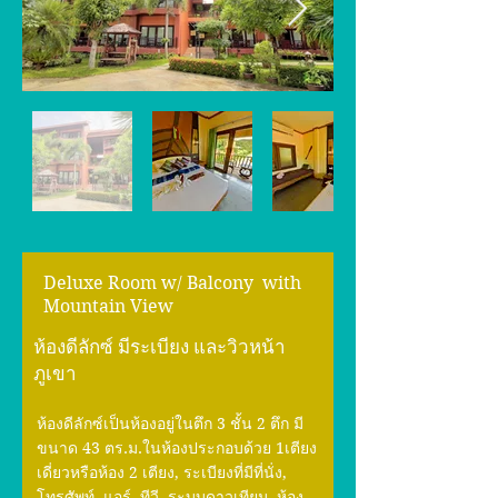
Deluxe Room w/ Balcony with
Mountain View
ห้องดีลักซ์ มีระเบียง และวิวหน้า
ภูเขา
ห้องดีลักซ์เป็นห้องอยู่ในตึก 3 ชั้น 2 ตึก มี
ขนาด 43 ตร.ม.ในห้องประกอบด้วย 1เตียง
เดี่ยวหรือห้อง 2 เตียง, ระเบียงที่มีที่นั่ง,
โทรศัพท์, แอร์, ทีวี, ระบบดาวเทียม ห้อง