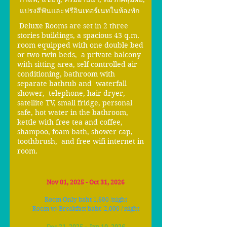
แปรงสีฟันและฟรีอินเทอร์เนทในห้องพัก
Deluxe Rooms are set in 2 three
stories buildings, a spacious 43 q.m.
room equipped with one double bed
or two twin beds, a private balcony
with sitting area, self controlled air
conditioning, bathroom with
separate bathtub and waterfall
shower, telephone, hair dryer,
satellite TV, small fridge, personal
safe, hot water in the bathroom,
kettle with free tea and coffee,
shampoo, foam bath, shower cap,
toothbrush, and free wifi internet in
room.
Nov 01, 2025 - Oct 31, 2026
Room Only baht
1,6
00 /night
Room w/ Breakfast baht 2,00
0 / night
21, 2025
- Jan 10, 2026