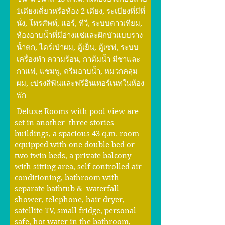
1เตียงเดี่ยวหรือห้อง 2 เตียง, ระเบียงที่มีที่
นั่ง, โทรศัพท์, แอร์, ทีวี, ระบบดาวเทียม,
ห้องอาบน้ำที่มีอ่างแช่และฝักบัวแบบราง
น้ำตก, ไดร์เป่าผม, ตู้เย็น, ตู้เซฟ, ระบบ
เครื่องทำ ความร้อน, กาต้มน้ำ มีชาและ
กาแฟ, แชมพู, ครีมอาบน้ำ, หมวกคลุม
ผม, cปรงสีฟันและฟรีอินเทอร์เนทในห้อง
พัก
Deluxe Rooms with pool view are
set in another three stories
buildings, a spacious 43 q.m. room
equipped with one double bed or
two twin beds, a private balcony
with sitting area, self controlled air
conditioning, bathroom with
separate bathtub & waterfall
shower, telephone, hair dryer,
satellite TV, small fridge, personal
safe, hot water in the bathroom,