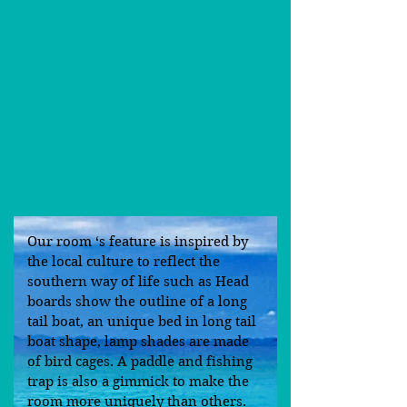
Our room ‘s feature is inspired by
the local culture to reflect the
southern way of life such as Head
boards show the outline of a long
tail boat, an unique bed in long tail
boat shape, lamp shades are made
of bird cages. A paddle and fishing
trap is also a gimmick to make the
room more uniquely than others.