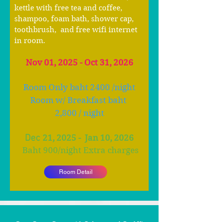
kettle with free tea and coffee,
shampoo, foam bath, shower cap,
toothbrush, and free wifi internet
in room.
Nov 01, 2025 - Oct 31, 2026
Room Only baht 24
00 /night
Room w/ Breakfast baht
2,80
0 / night
Dec
21, 2025
- Jan 10, 2026
Baht 900
/
night Extra charges
Room Detail